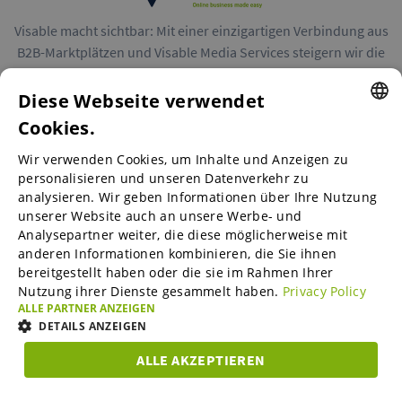
Visable macht sichtbar: Mit einer einzigartigen Verbindung aus
B2B-Marktplätzen und Visable Media Services steigern wir die
Reichweite von Unternehmen in Europa.
Diese Webseite verwendet
Cookies.
ENGLISH
Wir verwenden Cookies, um Inhalte und Anzeigen zu
ENGLISH
personalisieren und unseren Datenverkehr zu
B2B-Marktplätze
analysieren. Wir geben Informationen über Ihre Nutzung
GERMAN
unserer Website auch an unsere Werbe- und
SPANISH
Analysepartner weiter, die diese möglicherweise mit
anderen Informationen kombinieren, die Sie ihnen
Visable Media Services
FRENCH
bereitgestellt haben oder die sie im Rahmen Ihrer
Nutzung ihrer Dienste gesammelt haben.
Privacy Policy
ITALIAN
ALLE PARTNER ANZEIGEN
Mittelstands-Monitor
DUTCH
DETAILS ANZEIGEN
DANISH
ALLE AKZEPTIEREN
Karriere
UNBEDINGT
ESTONIAN
PERFORMANCE
TARGETING
FUNKTIO
ERFORDERLICH