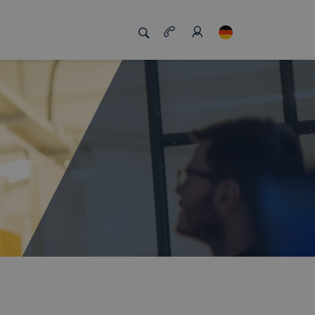
zigartig macht
Job Board