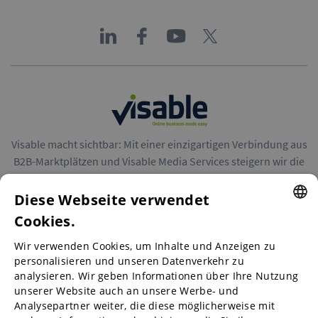
Visable macht sichtbar: Mit einer einzigartigen Verbindung aus
B2B-Marktplätzen und Visable Media Services steigern wir die
Reichweite von Unternehmen in Europa.
Diese Webseite verwendet
Cookies.
ENGLISH
Wir verwenden Cookies, um Inhalte und Anzeigen zu
ENGLISH
personalisieren und unseren Datenverkehr zu
B2B-Marktplätze
analysieren. Wir geben Informationen über Ihre Nutzung
GERMAN
unserer Website auch an unsere Werbe- und
SPANISH
Analysepartner weiter, die diese möglicherweise mit