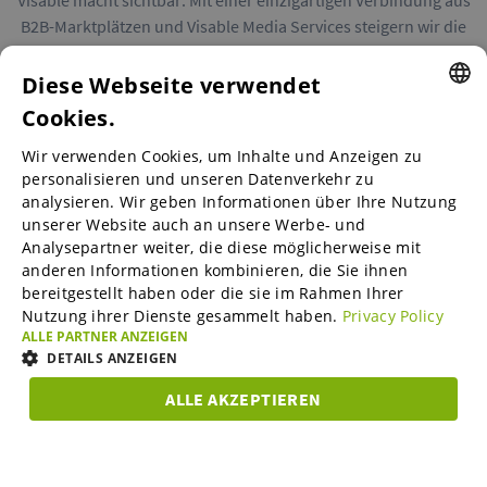
Visable macht sichtbar: Mit einer einzigartigen Verbindung aus
B2B-Marktplätzen und Visable Media Services steigern wir die
Reichweite von Unternehmen in Europa.
Diese Webseite verwendet
Cookies.
ENGLISH
Wir verwenden Cookies, um Inhalte und Anzeigen zu
ENGLISH
personalisieren und unseren Datenverkehr zu
B2B-Marktplätze
analysieren. Wir geben Informationen über Ihre Nutzung
GERMAN
unserer Website auch an unsere Werbe- und
SPANISH
Analysepartner weiter, die diese möglicherweise mit
anderen Informationen kombinieren, die Sie ihnen
Visable Media Services
FRENCH
bereitgestellt haben oder die sie im Rahmen Ihrer
Nutzung ihrer Dienste gesammelt haben.
Privacy Policy
ITALIAN
ALLE PARTNER ANZEIGEN
Mittelstands-Monitor
DUTCH
DETAILS ANZEIGEN
DANISH
ALLE AKZEPTIEREN
Karriere
UNBEDINGT
ESTONIAN
PERFORMANCE
TARGETING
FUNKTIO
ERFORDERLICH
LITHUANIAN
Über uns