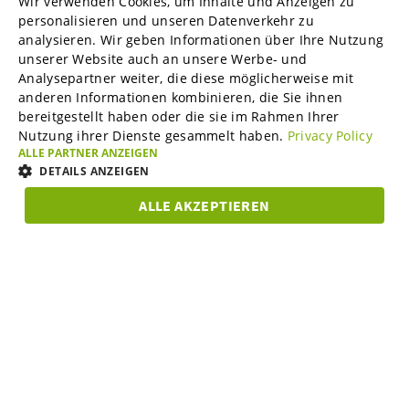
Wir verwenden Cookies, um Inhalte und Anzeigen zu
ENGLISH
personalisieren und unseren Datenverkehr zu
B2B-Marktplätze
analysieren. Wir geben Informationen über Ihre Nutzung
GERMAN
unserer Website auch an unsere Werbe- und
SPANISH
Analysepartner weiter, die diese möglicherweise mit
anderen Informationen kombinieren, die Sie ihnen
Visable Media Services
FRENCH
bereitgestellt haben oder die sie im Rahmen Ihrer
Nutzung ihrer Dienste gesammelt haben.
Privacy Policy
ITALIAN
ALLE PARTNER ANZEIGEN
Mittelstands-Monitor
DUTCH
DETAILS ANZEIGEN
DANISH
ALLE AKZEPTIEREN
Karriere
UNBEDINGT
ESTONIAN
PERFORMANCE
TARGETING
FUNKTIO
ERFORDERLICH
LITHUANIAN
Über uns
Unbedingt erforderlich
Performance
Targeting
NORWEGIAN
Funktionalität
FINNISH
Partner Programm
Unbedingt erforderliche Cookies ermöglichen wesentliche Kernfunktionen
Abonnieren Sie unseren Newsletter und bleiben Sie stets auf
SWEDISH
der Website wie die Benutzeranmeldung und die Kontoverwaltung. Ohne
die unbedingt erforderlichen Cookies kann die Website nicht
dem Laufenden zu Online-Sichtbarkeit im B2B-Bereich.
BULGARIAN
ordnungsgemäß verwendet werden.
Support & Service