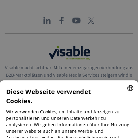
Visable macht sichtbar: Mit einer einzigartigen Verbindung aus
B2B-Marktplätzen und Visable Media Services steigern wir die
Reichweite von Unternehmen in Europa.
Diese Webseite verwendet
Cookies.
ENGLISH
Wir verwenden Cookies, um Inhalte und Anzeigen zu
ENGLISH
personalisieren und unseren Datenverkehr zu
B2B-Marktplätze
analysieren. Wir geben Informationen über Ihre Nutzung
GERMAN
unserer Website auch an unsere Werbe- und
SPANISH
Analysepartner weiter, die diese möglicherweise mit