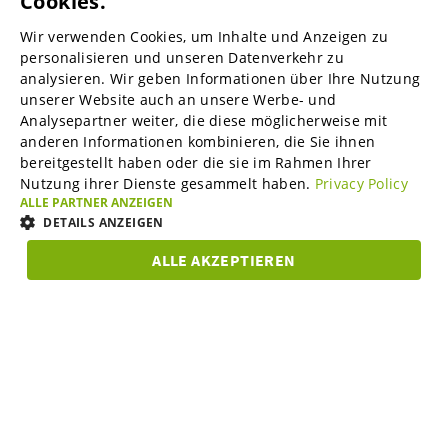
Cookies.
ENGLISH
Wir verwenden Cookies, um Inhalte und Anzeigen zu
ENGLISH
personalisieren und unseren Datenverkehr zu
B2B-Marktplätze
analysieren. Wir geben Informationen über Ihre Nutzung
GERMAN
unserer Website auch an unsere Werbe- und
SPANISH
Analysepartner weiter, die diese möglicherweise mit
anderen Informationen kombinieren, die Sie ihnen
Visable Media Services
FRENCH
bereitgestellt haben oder die sie im Rahmen Ihrer
Nutzung ihrer Dienste gesammelt haben.
Privacy Policy
ITALIAN
ALLE PARTNER ANZEIGEN
Mittelstands-Monitor
DUTCH
DETAILS ANZEIGEN
DANISH
ALLE AKZEPTIEREN
Karriere
UNBEDINGT
ESTONIAN
PERFORMANCE
TARGETING
FUNKTIO
ERFORDERLICH
LITHUANIAN
Über uns
Unbedingt erforderlich
Performance
Targeting
NORWEGIAN
Funktionalität
FINNISH
Partner Programm
Unbedingt erforderliche Cookies ermöglichen wesentliche Kernfunktionen
Abonnieren Sie unseren Newsletter und bleiben Sie stets auf
SWEDISH
der Website wie die Benutzeranmeldung und die Kontoverwaltung. Ohne
die unbedingt erforderlichen Cookies kann die Website nicht
dem Laufenden zu Online-Sichtbarkeit im B2B-Bereich.