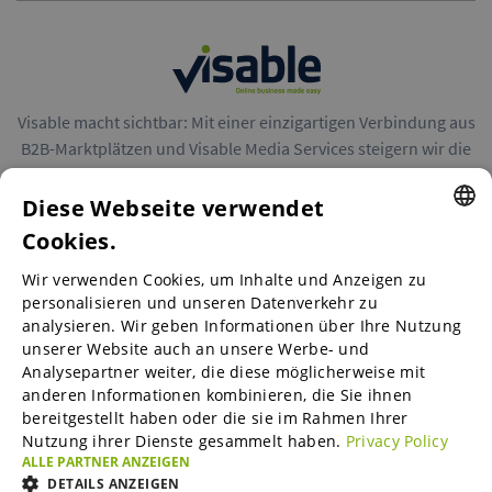
Visable macht sichtbar: Mit einer einzigartigen Verbindung aus
B2B-Marktplätzen und Visable Media Services steigern wir die
Reichweite von Unternehmen in Europa.
Diese Webseite verwendet
Cookies.
ENGLISH
Wir verwenden Cookies, um Inhalte und Anzeigen zu
ENGLISH
personalisieren und unseren Datenverkehr zu
B2B-Marktplätze
analysieren. Wir geben Informationen über Ihre Nutzung
GERMAN
unserer Website auch an unsere Werbe- und
SPANISH
Analysepartner weiter, die diese möglicherweise mit
anderen Informationen kombinieren, die Sie ihnen
Visable Media Services
FRENCH
bereitgestellt haben oder die sie im Rahmen Ihrer
Nutzung ihrer Dienste gesammelt haben.
Privacy Policy
ITALIAN
ALLE PARTNER ANZEIGEN
Mittelstands-Monitor
DUTCH
DETAILS ANZEIGEN