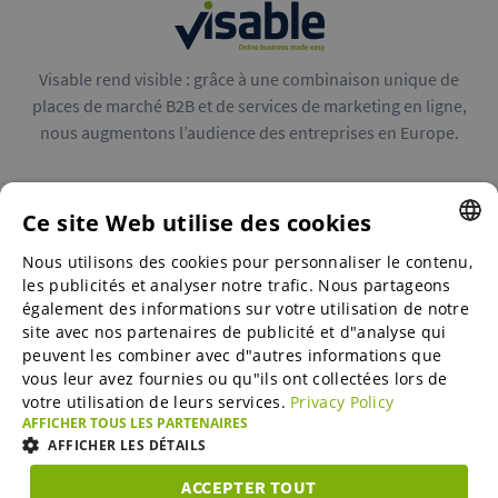
Visable rend visible : grâce à une combinaison unique de
places de marché B2B et de services de marketing en ligne,
nous augmentons l’audience des entreprises en Europe.
Ce site Web utilise des cookies
Nous utilisons des cookies pour personnaliser le contenu,
ENGLISH
Places de marché B2B
les publicités et analyser notre trafic. Nous partageons
ENGLISH
également des informations sur votre utilisation de notre
site avec nos partenaires de publicité et d"analyse qui
GERMAN
peuvent les combiner avec d"autres informations que
Online Marketing Services
vous leur avez fournies ou qu"ils ont collectées lors de
SPANISH
votre utilisation de leurs services.
Privacy Policy
FRENCH
AFFICHER TOUS LES PARTENAIRES
SME-Spotlight
AFFICHER LES DÉTAILS
ITALIAN
ACCEPTER TOUT
DUTCH