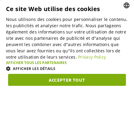
Ce site Web utilise des cookies
Nous utilisons des cookies pour personnaliser le contenu,
ENGLISH
Places de marché B2B
les publicités et analyser notre trafic. Nous partageons
ENGLISH
également des informations sur votre utilisation de notre
site avec nos partenaires de publicité et d"analyse qui
GERMAN
peuvent les combiner avec d"autres informations que
Online Marketing Services
vous leur avez fournies ou qu"ils ont collectées lors de
SPANISH
votre utilisation de leurs services.
Privacy Policy
FRENCH
AFFICHER TOUS LES PARTENAIRES
SME-Spotlight
AFFICHER LES DÉTAILS
ITALIAN
ACCEPTER TOUT
DUTCH
Carrière
STRICTEMENT
PERFORMANCE
CIBLAGE
FONCTIONNA
NÉCESSAIRES
DANISH
ESTONIAN
À propos de nous
Strictement nécessaires
Performance
Ciblage
LITHUANIAN
Fonctionnalité
Programme de partenariat
NORWEGIAN
Les cookies strictement nécessaires habilitent des fonctionnalités de base
du site Web telles que la connexion des utilisateurs et la gestion des
FINNISH
comptes. Le site Web ne peut pas être utilisé correctement sans les cookies