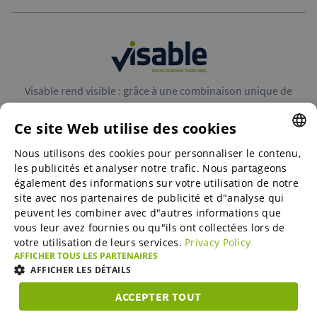
Visable rend visible : grâce à une combinaison unique de
places de marché B2B et de services de marketing en ligne,
nous augmentons l’audience des entreprises en Europe.
Ce site Web utilise des cookies
Nous utilisons des cookies pour personnaliser le contenu,
ENGLISH
les publicités et analyser notre trafic. Nous partageons
ENGLISH
également des informations sur votre utilisation de notre
site avec nos partenaires de publicité et d"analyse qui
GERMAN
peuvent les combiner avec d"autres informations que
Places de marché B2B
vous leur avez fournies ou qu"ils ont collectées lors de
SPANISH
votre utilisation de leurs services.
Privacy Policy
FRENCH
AFFICHER TOUS LES PARTENAIRES
Online Marketing Services
AFFICHER LES DÉTAILS
ITALIAN
ACCEPTER TOUT
DUTCH
STRICTEMENT
SME-Spotlight
PERFORMANCE
CIBLAGE
FONCTIONNA