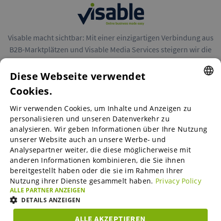
Visable macht sichtbar: Mit einer einzigartigen Verbindung aus
B2B-Marktplätzen und Visable Media Services steigern wir die
Reichweite von Unternehmen in Europa.
Diese Webseite verwendet
Cookies.
ENGLISH
Wir verwenden Cookies, um Inhalte und Anzeigen zu
ENGLISH
personalisieren und unseren Datenverkehr zu
B2B-Marktplätze
analysieren. Wir geben Informationen über Ihre Nutzung
GERMAN
unserer Website auch an unsere Werbe- und
SPANISH
Analysepartner weiter, die diese möglicherweise mit
anderen Informationen kombinieren, die Sie ihnen
Visable Media Services
FRENCH
bereitgestellt haben oder die sie im Rahmen Ihrer
Nutzung ihrer Dienste gesammelt haben.
Privacy Policy
ITALIAN
ALLE PARTNER ANZEIGEN
Mittelstands-Monitor
DUTCH
DETAILS ANZEIGEN
DANISH
ALLE AKZEPTIEREN