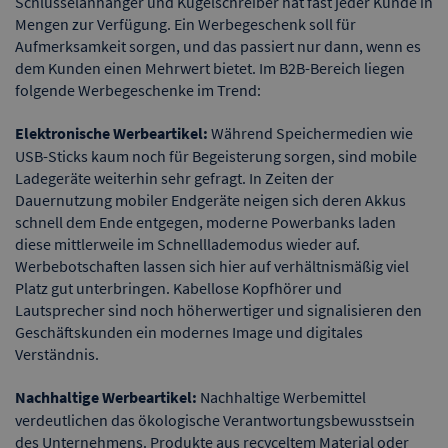
Schlüsselanhänger und Kugelschreiber hat fast jeder Kunde in
Mengen zur Verfügung. Ein Werbegeschenk soll für
Aufmerksamkeit sorgen, und das passiert nur dann, wenn es
dem Kunden einen Mehrwert bietet. Im B2B-Bereich liegen
folgende Werbegeschenke im Trend:
Elektronische Werbeartikel:
Während Speichermedien wie
USB-Sticks kaum noch für Begeisterung sorgen, sind mobile
Ladegeräte weiterhin sehr gefragt. In Zeiten der
Dauernutzung mobiler Endgeräte neigen sich deren Akkus
schnell dem Ende entgegen, moderne Powerbanks laden
diese mittlerweile im Schnelllademodus wieder auf.
Werbebotschaften lassen sich hier auf verhältnismäßig viel
Platz gut unterbringen. Kabellose Kopfhörer und
Lautsprecher sind noch höherwertiger und signalisieren den
Geschäftskunden ein modernes Image und digitales
Verständnis.
Nachhaltige Werbeartikel:
Nachhaltige Werbemittel
verdeutlichen das ökologische Verantwortungsbewusstsein
des Unternehmens. Produkte aus recyceltem Material oder