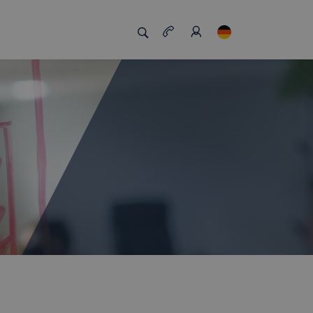
zigartig macht
Job Board