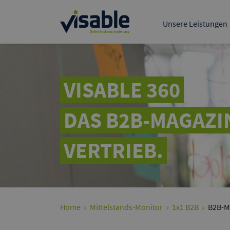
Der führende B2B-Mark
deutschsprachigen R
Unsere Leistungen
Tech & Product
Data & BI
Visable Media Serv
Google A
Präsentieren 
VISABLE 360
Kunden bei G
DAS B2B-MAGAZI
VERTRIEB.
Home
Mittelstands-Monitor
1x1 B2B
B2B-Ma