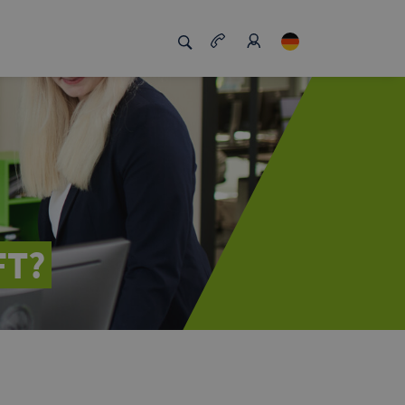
zigartig macht
Job Board
FT?