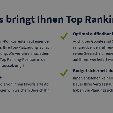
s bringt Ihnen Top Ranki
Optimal auffindbar 
hen-Konkurrenten auf einer der
Auch über Google sind S
: Ihre Top-Platzierung ist nach
rangiert bei den führe
chung: Wir verfahren nach dem
sehen Sie nach nur ein
ie Top Ranking-Position in der
auf Ihrem wer liefert wa
oraussetzung!)
Budgetsicherheit du
y.
Ihnen entstehen keinerl
die von Ihnen favorisierte Ad
Dauer Ihrer Vertragslauf
euern, in welchem Bereich Ihr
haben Sie Planungssich