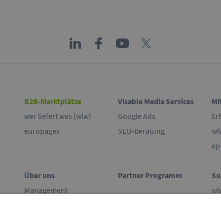
B2B-Marktplätze
Visable Media Services
Mi
wer liefert was (wlw)
Google Ads
Er
europages
SEO-Beratung
wl
ep
Über uns
Partner Programm
Su
Management
wl
Beirat
ep
Engagement
Ko