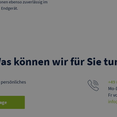
onen ebenso zuverlässig im
 Endgerät.
as können wir für Sie tu
n persönliches
+49 
Mo-D
Fr v
inf
age