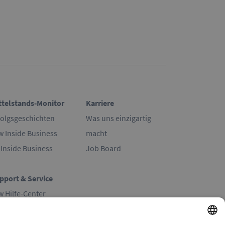
ttelstands-Monitor
Karriere
folgsgeschichten
Was uns einzigartig
w Inside Business
macht
 Inside Business
Job Board
pport & Service
w Hilfe-Center
 Hilfe-Center
ntakt