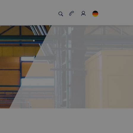
zigartig macht
Job Board