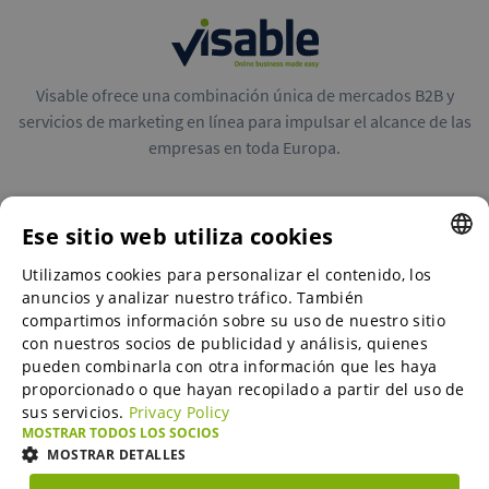
Visable ofrece una combinación única de mercados B2B y
servicios de marketing en línea para impulsar el alcance de las
empresas en toda Europa.
Ese sitio web utiliza cookies
Utilizamos cookies para personalizar el contenido, los
ENGLISH
Mercados B2B
anuncios y analizar nuestro tráfico. También
ENGLISH
compartimos información sobre su uso de nuestro sitio
con nuestros socios de publicidad y análisis, quienes
GERMAN
pueden combinarla con otra información que les haya
Servicios de marketing en línea
proporcionado o que hayan recopilado a partir del uso de
SPANISH
sus servicios.
Privacy Policy
FRENCH
MOSTRAR TODOS LOS SOCIOS
SME-Spotlight
MOSTRAR DETALLES
ITALIAN